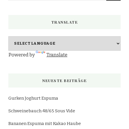
nach
etwas?
TRANSLATE
Powered by
Translate
NEUESTE BEITRÄGE
Gurken Joghurt Espuma
Schweinebauch 48/65 Sous Vide
Bananen Espuma mit Kakao Haube