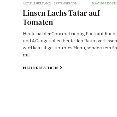
AKTUALISIERT AM
24. SEPTEMBER 2014
NACHGEKOCH
Linsen Lachs Tatar auf
Tomaten
Heute hat der Gourmet richtig Bock auf Küch
und 4 Gänge sollen heute den Raum verlassen
wird kein abgestimmtes Menü, sondern ein Sp
mit …
MEHR ERFAHREN