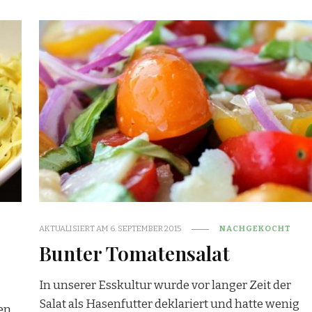
AKTUALISIERT AM
6. SEPTEMBER 2015
NACHGEKOCHT
Bunter Tomatensalat
In unserer Esskultur wurde vor langer Zeit der
Salat als Hasenfutter deklariert und hatte wenig
gen