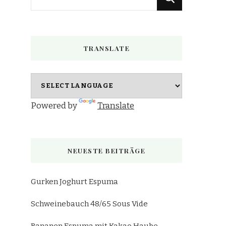
du
nach
etwas?
TRANSLATE
Powered by
Translate
NEUESTE BEITRÄGE
Gurken Joghurt Espuma
Schweinebauch 48/65 Sous Vide