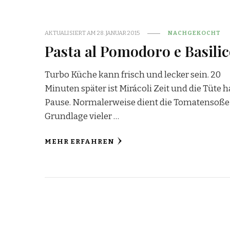
AKTUALISIERT AM
28. JANUAR 2015
NACHGEKOCHT
Pasta al Pomodoro e Basili
Turbo Küche kann frisch und lecker sein. 20
Minuten später ist Mirácoli Zeit und die Tüte h
Pause. Normalerweise dient die Tomatensoße 
Grundlage vieler …
MEHR ERFAHREN