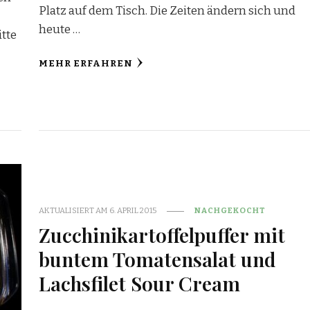
Platz auf dem Tisch. Die Zeiten ändern sich und
heute …
tte
MEHR ERFAHREN
AKTUALISIERT AM
6. APRIL 2015
NACHGEKOCHT
Zucchinikartoffelpuffer mit
buntem Tomatensalat und
Lachsfilet Sour Cream