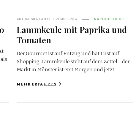
AKTUALISIERT AM
13. DEZEMBER 2014
NACHGEKOCHT
co
Lammkeule mit Paprika und
Tomaten
at
Der Gourmet ist auf Entzug und hat Lust auf
als
Shopping. Lammkeule steht auf dem Zettel – der
Markt in Münster ist erst Morgen und jetzt …
MEHR ERFAHREN