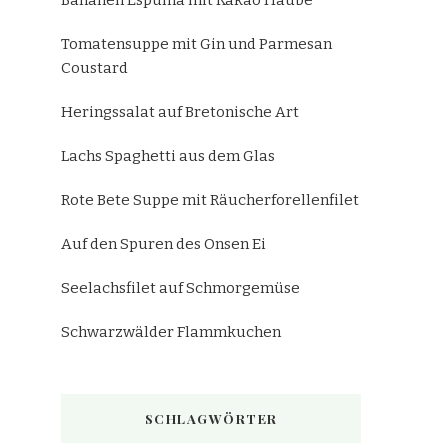
Bananen Espuma mit Kakao Haube
Tomatensuppe mit Gin und Parmesan
Coustard
Heringssalat auf Bretonische Art
Lachs Spaghetti aus dem Glas
Rote Bete Suppe mit Räucherforellenfilet
Auf den Spuren des Onsen Ei
Seelachsfilet auf Schmorgemüse
Schwarzwälder Flammkuchen
SCHLAGWÖRTER