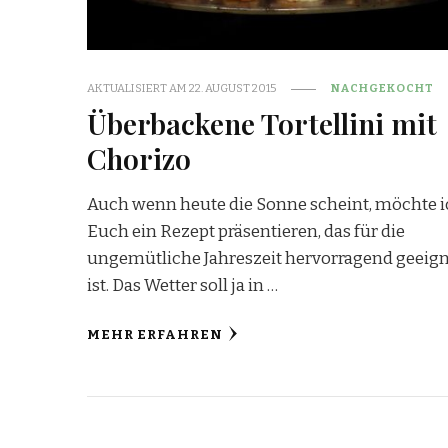
AKTUALISIERT AM
22. AUGUST 2015
NACHGEKOCHT
Überbackene Tortellini mit
Chorizo
Auch wenn heute die Sonne scheint, möchte 
Euch ein Rezept präsentieren, das für die
ungemütliche Jahreszeit hervorragend geeig
ist. Das Wetter soll ja in …
MEHR ERFAHREN