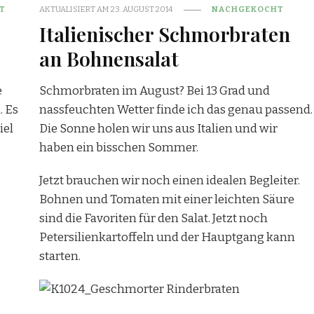
T
AKTUALISIERT AM
23. AUGUST 2014
NACHGEKOCHT
Italienischer Schmorbraten
an Bohnensalat
e
Schmorbraten im August? Bei 13 Grad und
. Es
nassfeuchten Wetter finde ich das genau passend.
iel
Die Sonne holen wir uns aus Italien und wir
haben ein bisschen Sommer.
Jetzt brauchen wir noch einen idealen Begleiter.
Bohnen und Tomaten mit einer leichten Säure
sind die Favoriten für den Salat. Jetzt noch
Petersilienkartoffeln und der Hauptgang kann
starten.