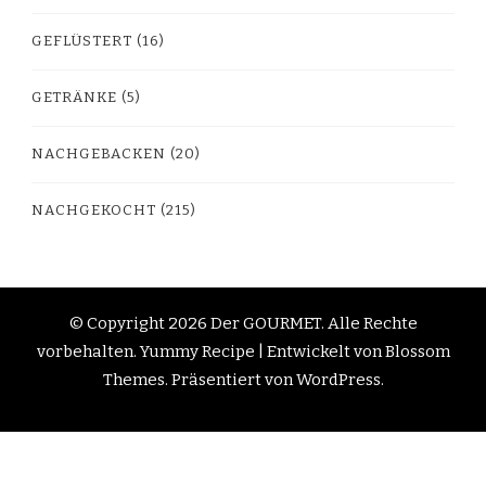
GEFLÜSTERT
(16)
GETRÄNKE
(5)
NACHGEBACKEN
(20)
NACHGEKOCHT
(215)
© Copyright 2026
Der GOURMET
. Alle Rechte
vorbehalten.
Yummy Recipe | Entwickelt von
Blossom
Themes
. Präsentiert von
WordPress
.