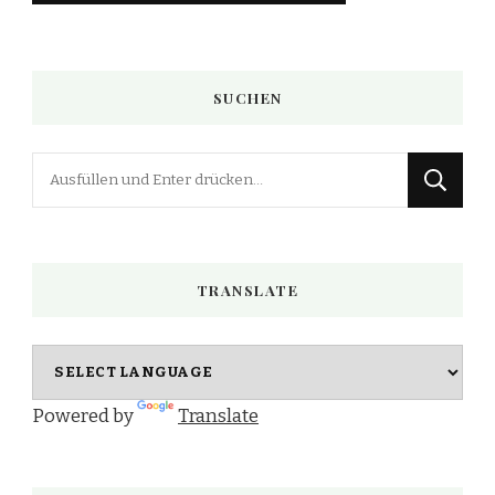
SUCHEN
Suchst
du
nach
etwas?
TRANSLATE
Powered by
Translate