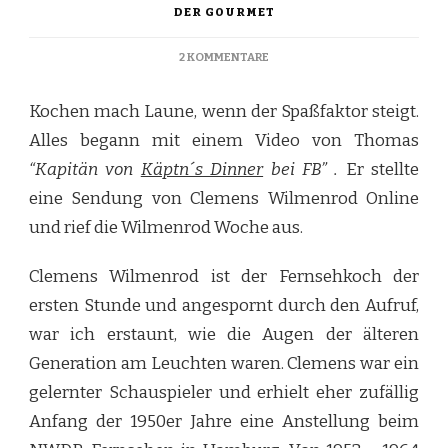
DER GOURMET
ZU
2 KOMMENTARE
HERINGSSALAT
AUF
Kochen mach Laune, wenn der Spaßfaktor steigt.
BRETONISCHE
ART
Alles begann mit einem Video von Thomas
“Kapitän von
Käptn´s Dinner
bei FB” .
Er stellte
eine Sendung von Clemens Wilmenrod Online
und rief die Wilmenrod Woche aus.
Clemens Wilmenrod ist der Fernsehkoch der
ersten Stunde und angespornt durch den Aufruf,
war ich erstaunt, wie die Augen der älteren
Generation am Leuchten waren. Clemens war ein
gelernter Schauspieler und erhielt eher zufällig
Anfang der 1950er Jahre eine Anstellung beim