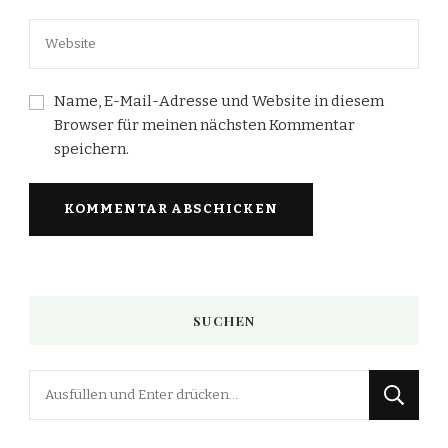
Name, E-Mail-Adresse und Website in diesem
Browser für meinen nächsten Kommentar
speichern.
SUCHEN
Suchst
du
nach