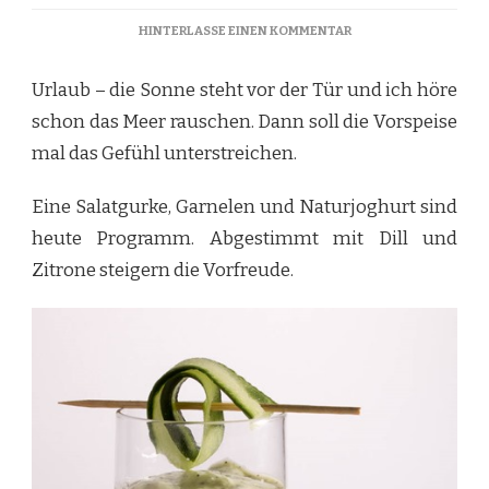
ZU
HINTERLASSE EINEN KOMMENTAR
GURKEN
JOGHURT
Urlaub – die Sonne steht vor der Tür und ich höre
ESPUMA
schon das Meer rauschen. Dann soll die Vorspeise
mal das Gefühl unterstreichen.
Eine Salatgurke, Garnelen und Naturjoghurt sind
heute Programm. Abgestimmt mit Dill und
Zitrone steigern die Vorfreude.