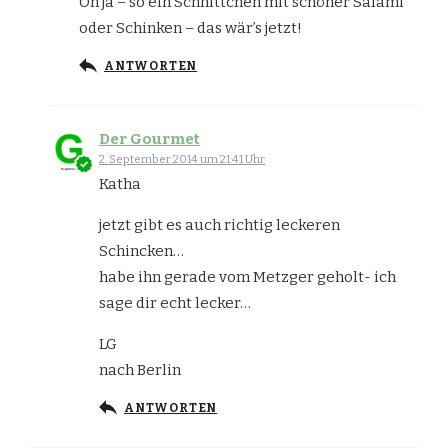
Oh ja – so ein Schnittchen mit schöner Salami
oder Schinken – das wär’s jetzt!
ANTWORTEN
Der Gourmet
2. September 2014 um 21:41 Uhr
Katha
jetzt gibt es auch richtig leckeren
Schincken…
habe ihn gerade vom Metzger geholt- ich
sage dir echt lecker…
LG
nach Berlin
ANTWORTEN