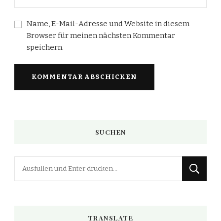
Name, E-Mail-Adresse und Website in diesem
Browser für meinen nächsten Kommentar
speichern.
SUCHEN
Suchst
du
nach
etwas?
TRANSLATE