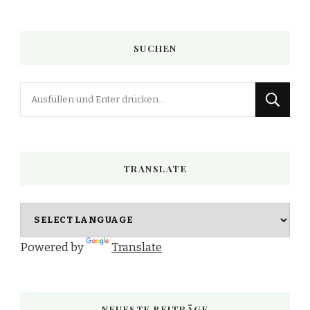
SUCHEN
Suchst
du
nach
etwas?
TRANSLATE
Powered by
Translate
NEUESTE BEITRÄGE