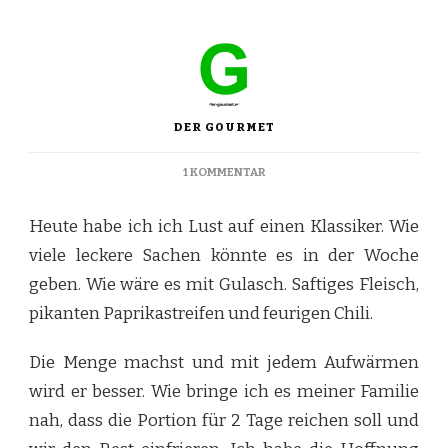
DER GOURMET
ZU
1 KOMMENTAR
UNGARISCH
GULASCH
Heute habe ich ich Lust auf einen Klassiker. Wie
MIT
PAPRIKA
viele leckere Sachen könnte es in der Woche
UND
geben. Wie wäre es mit Gulasch. Saftiges Fleisch,
FEURIGEN
CHILI
pikanten Paprikastreifen und feurigen Chili.
Die Menge machst und mit jedem Aufwärmen
wird er besser. Wie bringe ich es meiner Familie
nah, dass die Portion für 2 Tage reichen soll und