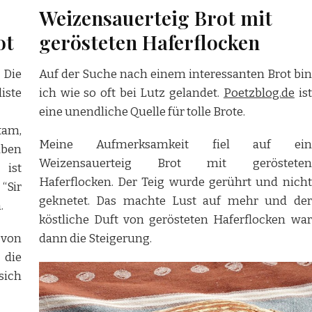
Weizensauerteig Brot mit
ot
gerösteten Haferflocken
 Die
Auf der Suche nach einem interessanten Brot bin
iste
ich wie so oft bei Lutz gelandet.
Poetzblog.de
ist
eine unendliche Quelle für tolle Brote.
stam,
Meine Aufmerksamkeit fiel auf ein
aben
Weizensauerteig Brot mit gerösteten
 ist
Haferflocken. Der Teig wurde gerührt und nicht
“Sir
geknetet. Das machte Lust auf mehr und der
.
köstliche Duft von gerösteten Haferflocken war
 von
dann die Steigerung.
die
sich