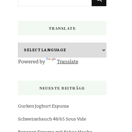
du
nach
etwas?
TRANSLATE
Powered by
Translate
NEUESTE BEITRÄGE
Gurken Joghurt Espuma
Schweinebauch 48/65 Sous Vide