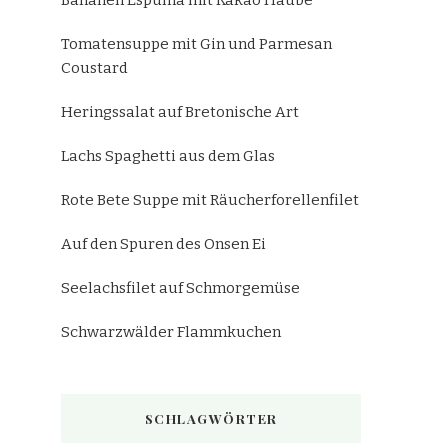
Bananen Espuma mit Kakao Haube
Tomatensuppe mit Gin und Parmesan
Coustard
Heringssalat auf Bretonische Art
Lachs Spaghetti aus dem Glas
Rote Bete Suppe mit Räucherforellenfilet
Auf den Spuren des Onsen Ei
Seelachsfilet auf Schmorgemüse
Schwarzwälder Flammkuchen
SCHLAGWÖRTER