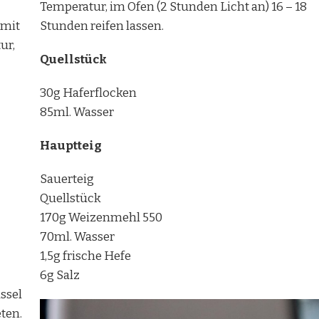
Temperatur, im Ofen (2 Stunden Licht an) 16 – 18
 mit
Stunden reifen lassen.
ur,
Quellstück
30g Haferflocken
85ml. Wasser
Hauptteig
Sauerteig
Quellstück
170g Weizenmehl 550
70ml. Wasser
1,5g frische Hefe
6g Salz
ssel
ten.