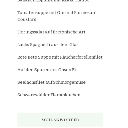
Bananen Espuma mit Kakao Haube
Tomatensuppe mit Gin und Parmesan
Coustard
Heringssalat auf Bretonische Art
Lachs Spaghetti aus dem Glas
Rote Bete Suppe mit Räucherforellenfilet
Auf den Spuren des Onsen Ei
Seelachsfilet auf Schmorgemüse
Schwarzwälder Flammkuchen
SCHLAGWÖRTER