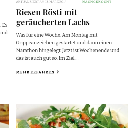
AKTUALISIERT AM
13. MÄRZ 2014
NACHGEKOCHT
Riesen Rösti mit
geräucherten Lachs
. Es
 und
Was für eine Woche. Am Montag mit
Grippeanzeichen gestartet und dann einen
Marathon hingelegt. Jetzt ist Wochenende und
das ist auch gut so. Im Ziel …
MEHR ERFAHREN