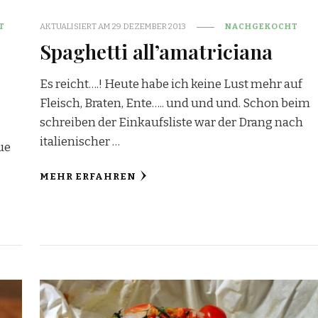
T
AKTUALISIERT AM
29. DEZEMBER 2013
NACHGEKOCHT
Spaghetti all’amatriciana
Es reicht….! Heute habe ich keine Lust mehr auf
Fleisch, Braten, Ente….. und und und. Schon beim
schreiben der Einkaufsliste war der Drang nach
italienischer …
ue
MEHR ERFAHREN