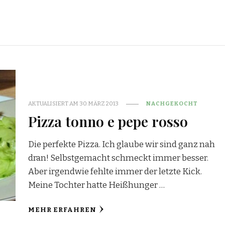
AKTUALISIERT AM
30. MÄRZ 2013
NACHGEKOCHT
Pizza tonno e pepe rosso
Die perfekte Pizza. Ich glaube wir sind ganz nah
dran! Selbstgemacht schmeckt immer besser.
Aber irgendwie fehlte immer der letzte Kick.
Meine Tochter hatte Heißhunger …
MEHR ERFAHREN