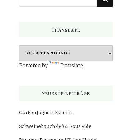
du
nach
etwas?
TRANSLATE
Powered by
Translate
NEUESTE BEITRÄGE
Gurken Joghurt Espuma
Schweinebauch 48/65 Sous Vide