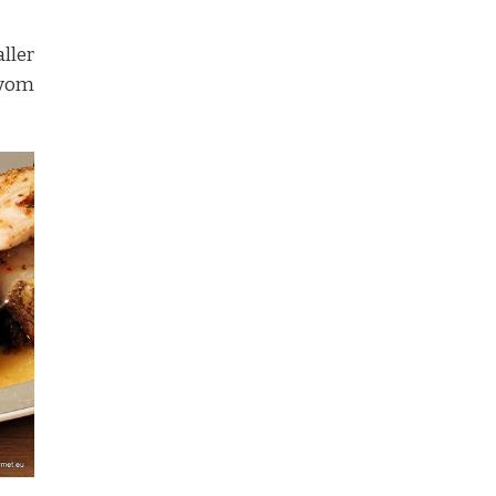
ller
 vom