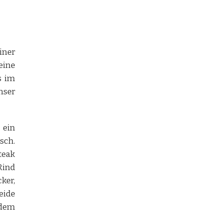
iner
eine
s im
nser
 ein
sch.
teak
Rind
ker,
eide
 dem