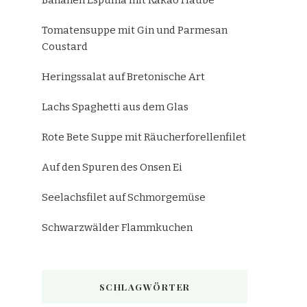
Bananen Espuma mit Kakao Haube
Tomatensuppe mit Gin und Parmesan
Coustard
Heringssalat auf Bretonische Art
Lachs Spaghetti aus dem Glas
Rote Bete Suppe mit Räucherforellenfilet
Auf den Spuren des Onsen Ei
Seelachsfilet auf Schmorgemüse
Schwarzwälder Flammkuchen
SCHLAGWÖRTER