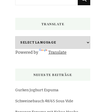
du
nach
etwas?
TRANSLATE
Powered by
Translate
NEUESTE BEITRÄGE
Gurken Joghurt Espuma
Schweinebauch 48/65 Sous Vide