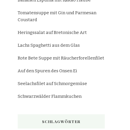
Bananen Espuma mit Kakao Haube
Tomatensuppe mit Gin und Parmesan
Coustard
Heringssalat auf Bretonische Art
Lachs Spaghetti aus dem Glas
Rote Bete Suppe mit Räucherforellenfilet
Auf den Spuren des Onsen Ei
Seelachsfilet auf Schmorgemüse
Schwarzwälder Flammkuchen
SCHLAGWÖRTER