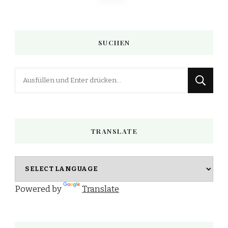
der
Beiträge
SUCHEN
Suchst
du
nach
etwas?
TRANSLATE
Powered by
Translate