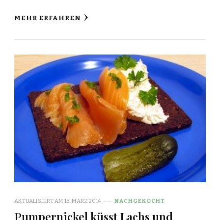
MEHR ERFAHREN
AKTUALISIERT AM
13. MÄRZ 2014
NACHGEKOCHT
Pumpernickel küsst Lachs und