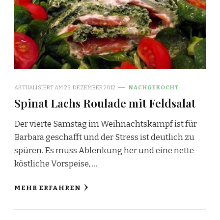
AKTUALISIERT AM
23. DEZEMBER 2012
NACHGEKOCHT
Spinat Lachs Roulade mit Feldsalat
Der vierte Samstag im Weihnachtskampf ist für
Barbara geschafft und der Stress ist deutlich zu
spüren. Es muss Ablenkung her und eine nette
köstliche Vorspeise, …
MEHR ERFAHREN