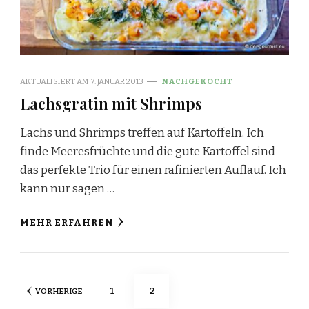
AKTUALISIERT AM
7. JANUAR 2013
NACHGEKOCHT
Lachsgratin mit Shrimps
Lachs und Shrimps treffen auf Kartoffeln. Ich
finde Meeresfrüchte und die gute Kartoffel sind
das perfekte Trio für einen rafinierten Auflauf. Ich
kann nur sagen …
MEHR ERFAHREN
Seitennummerierung
SEITE
SEITE
1
2
VORHERIGE