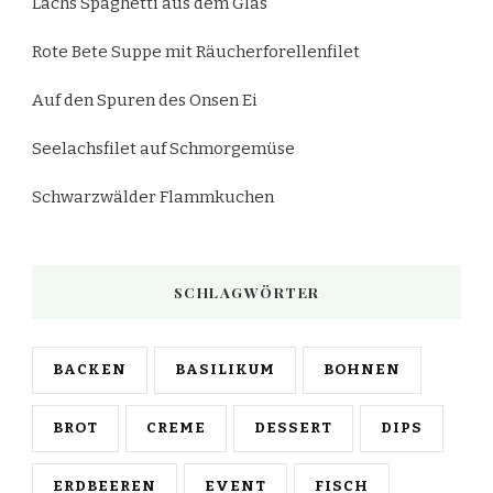
Lachs Spaghetti aus dem Glas
Rote Bete Suppe mit Räucherforellenfilet
Auf den Spuren des Onsen Ei
Seelachsfilet auf Schmorgemüse
Schwarzwälder Flammkuchen
SCHLAGWÖRTER
BACKEN
BASILIKUM
BOHNEN
BROT
CREME
DESSERT
DIPS
ERDBEEREN
EVENT
FISCH