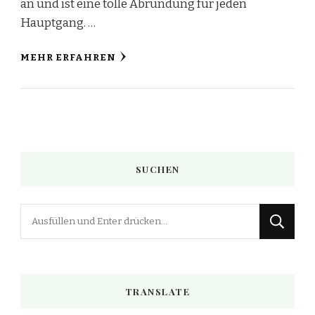
an und ist eine tolle Abrundung für jeden
Hauptgang. …
MEHR ERFAHREN
SUCHEN
Suchst
du
nach
etwas?
TRANSLATE