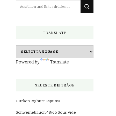
Suchst
du
nach
etwas?
TRANSLATE
Powered by
Translate
NEUESTE BEITRÄGE
Gurken Joghurt Espuma
Schweinebauch 48/65 Sous Vide