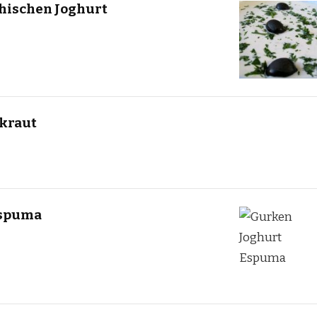
chischen Joghurt
rkraut
Espuma