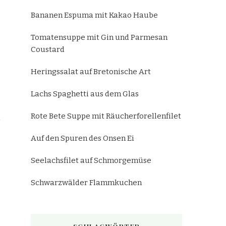
Bananen Espuma mit Kakao Haube
Tomatensuppe mit Gin und Parmesan
Coustard
Heringssalat auf Bretonische Art
Lachs Spaghetti aus dem Glas
Rote Bete Suppe mit Räucherforellenfilet
Auf den Spuren des Onsen Ei
Seelachsfilet auf Schmorgemüse
Schwarzwälder Flammkuchen