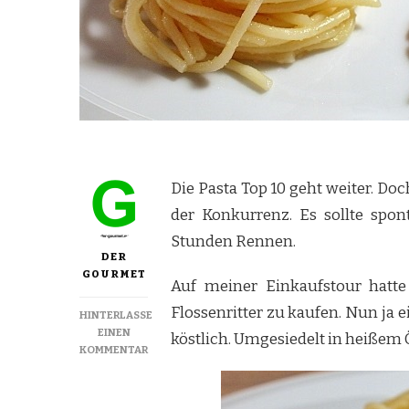
Die Pasta Top 10 geht weiter. Do
der Konkurrenz. Es sollte spon
Stunden Rennen.
DER
GOURMET
Auf meiner Einkaufstour hatt
Flossenritter zu kaufen. Nun ja e
HINTERLASSE
EINEN
köstlich. Umgesiedelt in heißem Ö
ZU
KOMMENTAR
SPAGHETTI
MIT
WEISSWEIN-S