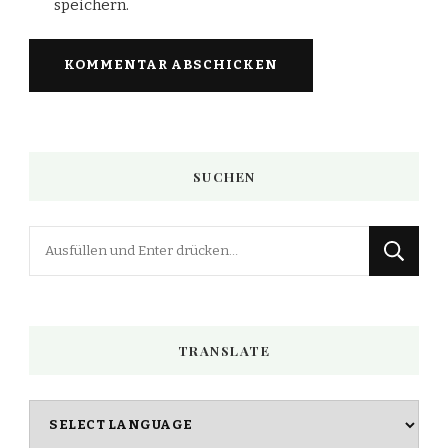
speichern.
SUCHEN
Suchst
du
nach
etwas?
TRANSLATE