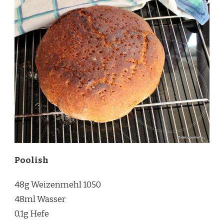
Poolish
48g Weizenmehl 1050
48ml Wasser
0,1g Hefe