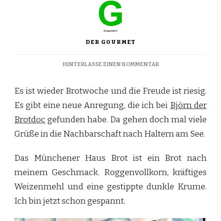
DER GOURMET
ZU
HINTERLASSE EINEN KOMMENTAR
MÜNCHENER
HAUS
Es ist wieder Brotwoche und die Freude ist riesig.
BROT
IM
Es gibt eine neue Anregung, die ich bei
Björn der
FREESTYLE
Brotdoc
gefunden habe. Da gehen doch mal viele
Grüße in die Nachbarschaft nach Haltern am See.
Das Münchener Haus Brot ist ein Brot nach
meinem Geschmack. Roggenvollkorn, kräftiges
Weizenmehl und eine gestippte dunkle Krume.
Ich bin jetzt schon gespannt.