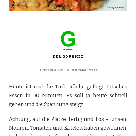
DER GOURMET
ZU
HINTERLASSE EINEN KOMMENTAR
KOTELETT
AUF
Heute ist mal die Turboküche gefragt. Frisches
LINSEN
MÖHREN
Essen in 30 Minuten. Es soll ja heute schnell
GEMÜSE
gehen und die Spannung steigt.
MIT
TOMATEN
UND
Achtung, auf die Plätze, Fertig und Los – Linsen,
SCHINKEN
Möhren, Tomaten und Kotelett haben gewonnen.