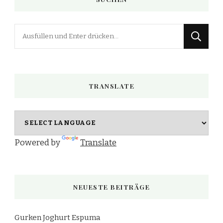
Suchst
du
nach
etwas?
TRANSLATE
Powered by
Translate
NEUESTE BEITRÄGE
Gurken Joghurt Espuma