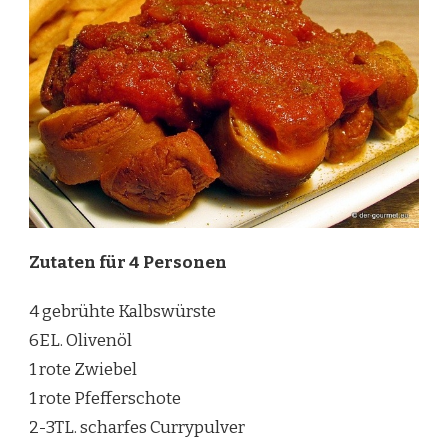
Zutaten für 4 Personen
4 gebrühte Kalbswürste
6EL. Olivenöl
1 rote Zwiebel
1 rote Pfefferschote
2-3TL. scharfes Currypulver